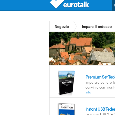
Negozio
Impara il tedesco
Premium Set Ted
Impara a parlare T
convinto con i nost
Info
Instant USB Tede
La nuova USB 2-in-1