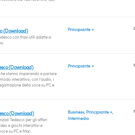
Principiante +
co (Download)
desco con frasi utili adatte a
no.
Principiante +
desco (Download)
i che stanno imparando a parlare
modo interattivo, con l'audio, i
 registrazione della voce su PC e
Business, Principiante +,
desco (Download)
Intermedio
nziali Tedesco per gli affari
deo e giochi interattivi e
 voce su PC e Mac.