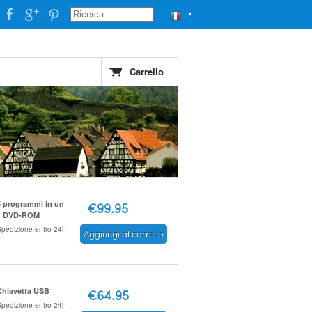
▼
Carrello
5 programmi in un
€99.95
1 DVD-ROM
pedizione entro 24h
Aggiungi al carrello
Chiavetta USB
€64.95
pedizione entro 24h