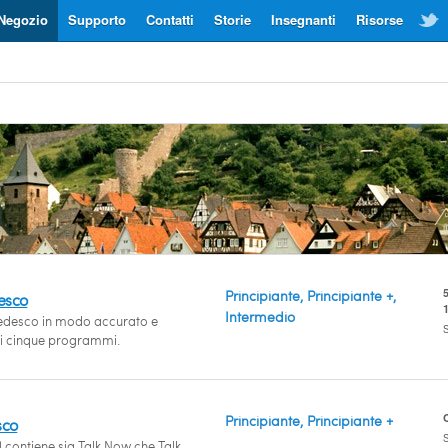
Negozio
Supporto
Contatti
Storie
Insegnanti
Risorse
Principiante, Principiante +,
esco
Intermedio
edesco in modo accurato e
S
ri cinque programmi.
Principiante, Principiante +
sco
S
 contiene sia Talk Now che Talk