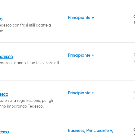
Principiante +
co
S
desco con frasi utili adatte a
no.
Principiante +
edesco
S
desco usando il tuo televisore e il
Principiante +
esco
S
o sulla registrazione, per gli
anno imparando Tedesco.
Business, Principiante +,
desco