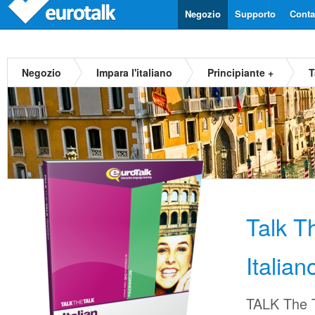
Negozio
Supporto
Contat
Negozio
Impara l'italiano
Principiante +
T
Talk T
Italian
TALK The Ta