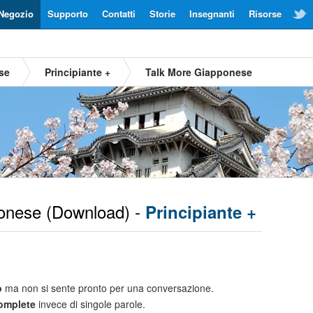
Negozio
Supporto
Contatti
Storie
Insegnanti
Risorse
se
Principiante +
Talk More Giapponese
onese
(Download) -
Principiante +
o
ma non si sente pronto per una conversazione.
complete
invece di singole parole.