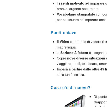
Ti senti motivato ad imparare
g
bronzo, argento oppure oro.
Vocabolario stampabile
con ogn
per continuare ad imparare anche
Punti chiave
il Video
ti permette di vedere il 
madrelingua.
la
Sezione Alfabeto
ti insegna I 
Copre
nove diverse situazioni
viaggiare, hotel, telefonare, eme
Impara a partire dalle oltre 45 
se la tua è inclusa.
Cosa c’è di nuovo?
Disponib
Giappon