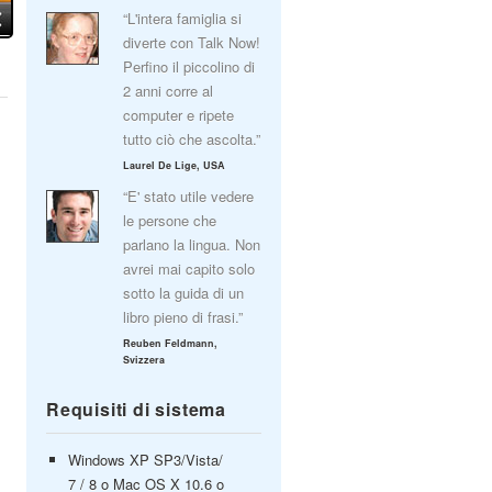
“L'intera famiglia si
diverte con Talk Now!
Perfino il piccolino di
2 anni corre al
computer e ripete
tutto ciò che ascolta.”
Laurel De Lige, USA
“E' stato utile vedere
le persone che
parlano la lingua. Non
avrei mai capito solo
sotto la guida di un
libro pieno di frasi.”
Reuben Feldmann,
Svizzera
Requisiti di sistema
Windows XP SP3/Vista/
7 / 8 o Mac OS X 10.6 o