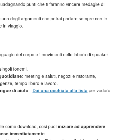
uadagnando punti che ti faranno vincere medaglie di
uno degli argomenti che potrai portare sempre con te
 in viaggio.
linguagio del corpo e i movimenti delle labbra di speaker
singoli fonemi.
 quotidiane
: meeting e saluti, negozi e ristorante,
rgenze, tempo libero e lavoro.
lingue di aiuto
-
Dai una occhiata alla lista
per vedere
ile come download, cosi puoi
iniziare ad apprendere
ese immediatamente
.