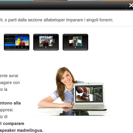
i, o parti dalla sezione alfabetoper imparare i singoli fonemi.
ente avrai
i pagare con
to la
ettono alla
ppresi.
iz di
di
comparare
 speaker madrelingua.