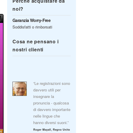
Perché acquistare da
noi?
Garanzia Worry-Free
Soddisfatti o rimborsati
Cosa ne pensano i
nostri clienti
“Le registrazioni sono
davvero utili per
insegnare la
pronuncia - qualcosa
di davvero importante
nelle lingue che
hanno diversi suoni.”
Roger Mayall, Regno Unito