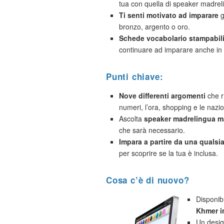
tua con quella di speaker madrel
Ti senti motivato ad imparare
g
bronzo, argento o oro.
Schede vocabolario stampabil
continuare ad imparare anche in 
Punti chiave:
Nove differenti argomenti
che ri
numeri, l’ora, shopping e le nazio
Ascolta
speaker madrelingua ma
che sarà necessario.
Impara a partire da una qualsias
per scoprire se la tua è inclusa.
Cosa c’è di nuovo?
Disponib
Khmer i
Un desig