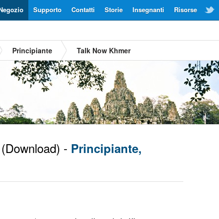
Negozio
Supporto
Contatti
Storie
Insegnanti
Risorse
Principiante
Talk Now Khmer
(Download) -
Principiante,