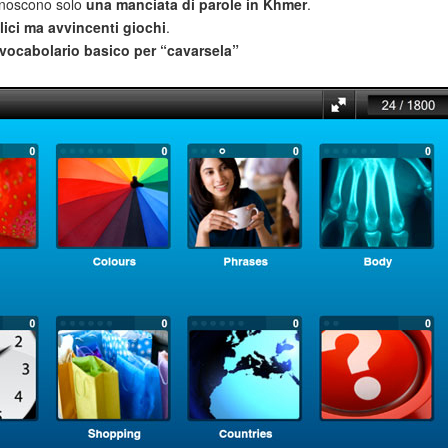
noscono solo
una manciata di parole in Khmer
.
ici ma avvincenti giochi
.
vocabolario basico per “cavarsela”