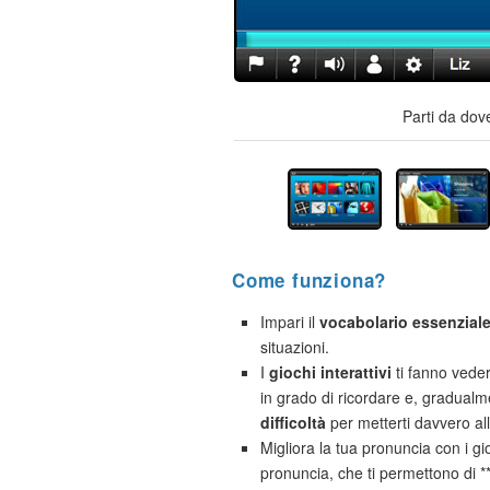
Parti da dov
Come funziona?
Impari il
vocabolario essenzial
situazioni.
I
giochi interattivi
ti fanno vede
in grado di ricordare e, gradual
difficoltà
per metterti davvero al
Migliora la tua pronuncia con i gio
pronuncia, che ti permettono di 