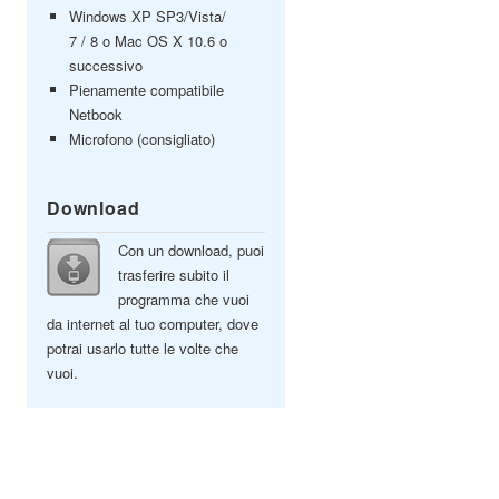
Windows XP SP3/Vista/
7 / 8 o Mac OS X 10.6 o
successivo
Pienamente compatibile
Netbook
Microfono (consigliato)
Download
Con un download, puoi
trasferire subito il
programma che vuoi
da internet al tuo computer, dove
potrai usarlo tutte le volte che
vuoi.