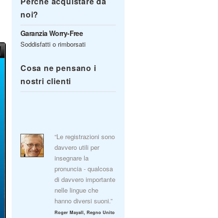
Perché acquistare da
noi?
Garanzia Worry-Free
Soddisfatti o rimborsati
Cosa ne pensano i
nostri clienti
“Le registrazioni sono
davvero utili per
insegnare la
pronuncia - qualcosa
di davvero importante
nelle lingue che
hanno diversi suoni.”
Roger Mayall, Regno Unito