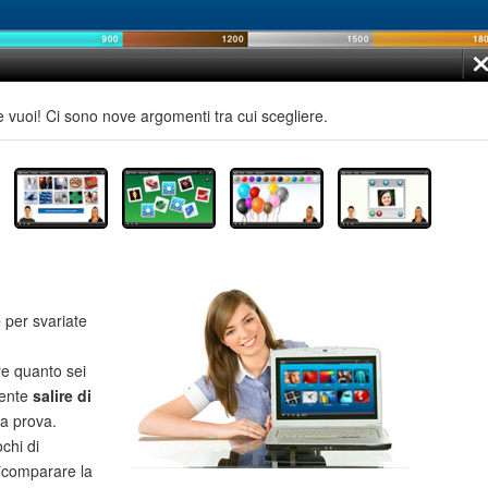
e vuoi! Ci sono nove argomenti tra cui scegliere.
e
per svariate
re quanto sei
mente
salire di
la prova.
chi di
**comparare la