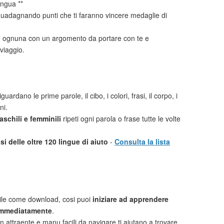
ingua **
uadagnando punti che ti faranno vincere medaglie di
i
ognuna con un argomento da portare con te e
viaggio.
guardano le prime parole, il cibo, i colori, frasi, il corpo, i
ni.
schili e femminili
ripeti ogni parola o frase tutte le volte
i delle oltre 120 lingue di aiuto
-
Consulta la lista
ile come download, cosi puoi
iniziare ad apprendere
mmediatamente
.
n attraente e manu facili da navigare ti aiutano a trovare