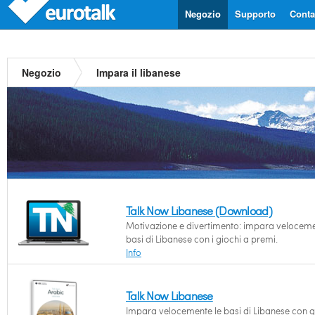
Negozio
Supporto
Contat
Negozio
Impara il libanese
Talk Now Libanese (Download)
Motivazione e divertimento: impara veloceme
basi di Libanese con i giochi a premi.
Info
Talk Now Libanese
Impara velocemente le basi di Libanese con g