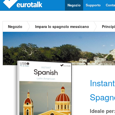
Negozio
Supporto
Contat
Negozio
Impara lo spagnolo messicano
Princip
Instan
Spagn
Ideale per