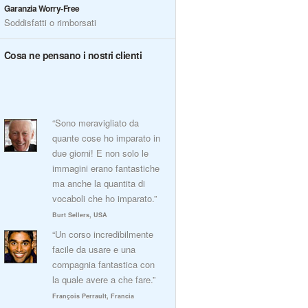
Garanzia Worry-Free
Soddisfatti o rimborsati
Cosa ne pensano i nostri clienti
“Sono meravigliato da
quante cose ho imparato in
due giorni! E non solo le
immagini erano fantastiche
ma anche la quantita di
vocaboli che ho imparato.”
Burt Sellers, USA
“Un corso incredibilmente
facile da usare e una
compagnia fantastica con
la quale avere a che fare.”
François Perrault, Francia