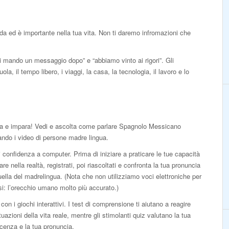
arda ed è importante nella tua vita. Non ti daremo infromazioni che
ti mando un messaggio dopo” e “abbiamo vinto ai rigori”. Gli
la, il tempo libero, i viaggi, la casa, la tecnologia, il lavoro e lo
a e impara! Vedi e ascolta come parlare Spagnolo Messicano
ndo i video di persone madre lingua.
 confidenza a computer. Prima di iniziare a praticare le tue capacità
lare nella realtà, registrati, poi riascoltati e confronta la tua pronuncia
ella del madrelingua. (Nota che non utilizziamo voci elettroniche per
isi: l’orecchio umano molto più accurato.)
con i giochi interattivi. I test di comprensione ti aiutano a reagire
ituazioni della vita reale, mentre gli stimolanti quiz valutano la tua
cenza e la tua pronuncia.