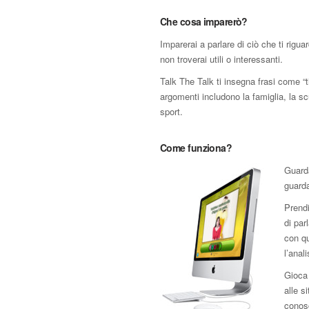
Che cosa imparerò?
Imparerai a parlare di ciò che ti rigu
non troverai utili o interessanti.
Talk The Talk ti insegna frasi come “
argomenti includono la famiglia, la scuo
sport.
Come funziona?
Guard
guarda
Prendi
di par
con qu
l’anal
Gioca 
alle s
conos