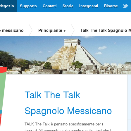
Negozio
Supporto
Contatti
Storie
Insegnanti
Risorse
o messicano
Principiante +
Talk The Talk Spagnolo 
Talk The Talk
Spagnolo Messicano
TALK The Talk è pensato specificamente per i
ragazzi. Si concentra sulle parole e sulle frasi che i