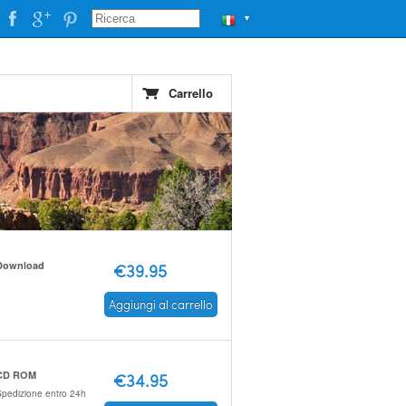
▼
Carrello
Download
€39.95
Aggiungi al carrello
CD ROM
€34.95
pedizione entro 24h