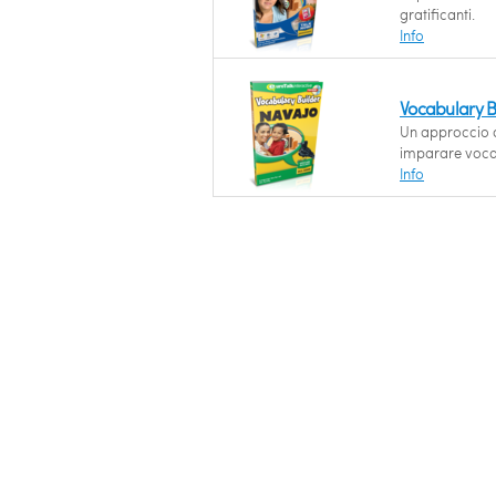
gratificanti.
Info
Vocabulary B
Un approccio d
imparare voca
Info