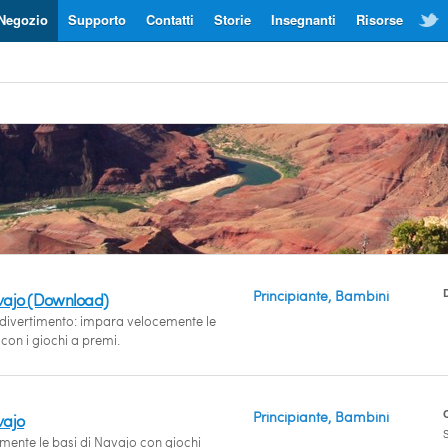
Negozio
Supporto
Contatti
Storie
Insegnanti
Risorse
Principiante, Bambini
vajo (Download)
divertimento: impara velocemente le
con i giochi a premi.
Principiante, Bambini
vajo
S
ente le basi di Navajo con giochi