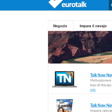
Negozio
Impara il navajo
Talk Now Na
Motivazione e 
basi di Navajo 
Info
Talk Now Na
Impara velocem