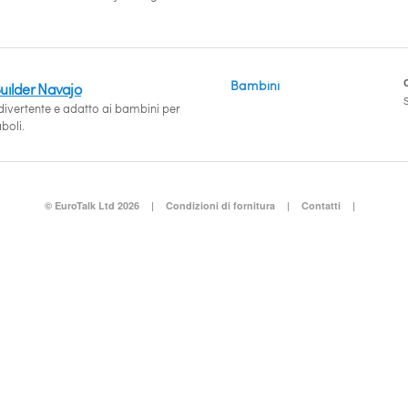
Bambini
uilder Navajo
S
ivertente e adatto ai bambini per
boli.
© EuroTalk Ltd 2026
|
Condizioni di fornitura
|
Contatti
|