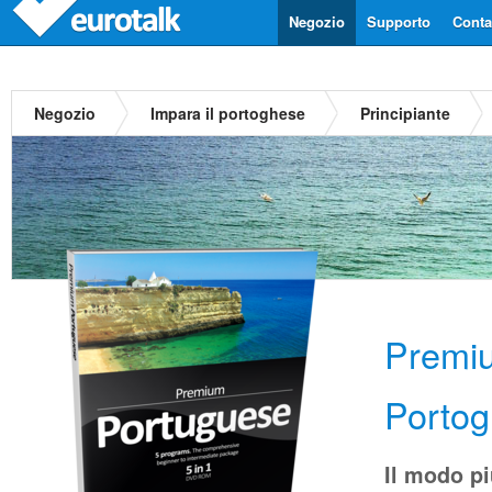
Negozio
Supporto
Contat
Negozio
Impara il portoghese
Principiante
Premi
Porto
Il modo p