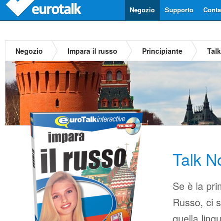
Negozio
Supporto
Contat
Negozio
Impara il russo
Principiante
Tal
Talk 
Se è la pri
Russo, ci s
quella ling