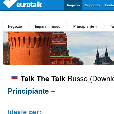
Negozio
Supporto
Contat
Negozio
Impara il russo
Principiante +
Ta
Russo
(Downlo
Talk The Talk
Principiante +
Ideale per: