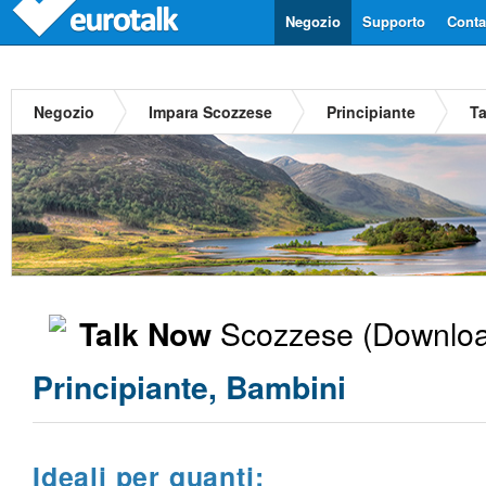
Negozio
Supporto
Contat
Negozio
Impara Scozzese
Principiante
T
Scozzese
(Downloa
Talk Now
Principiante, Bambini
Ideali per quanti: