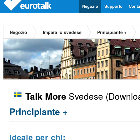
Negozio
Supporto
Contat
Negozio
Impara lo svedese
Principiante +
Svedese
(Downloa
Talk More
Principiante +
Ideale per chi: