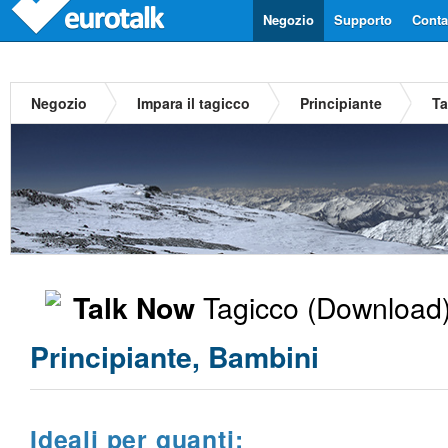
Negozio
Supporto
Contat
Negozio
Impara il tagicco
Principiante
Ta
Tagicco
(Download)
Talk Now
Principiante, Bambini
Ideali per quanti: