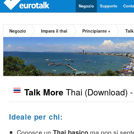
Negozio
Supporto
Contat
Negozio
Impara il thai
Principiante +
Talk
Thai
(Download) 
Talk More
Ideale per chi:
Conosce un
Thai basico
ma non si sente