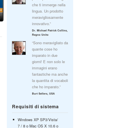
che ti immerge nella
lingua. Un prodotto
meravigliosamente
innovativo.”
Dr. Michael Patrick Collins,
Regno Unito
“Sono meravigliato da
quante cose ho
imparato in due
giorni! E non solo le
immagini erano
fantastiche ma anche
la quantita di vocaboli
che ho imparato.”
Burt Sellers, USA
Requisiti di sistema
Windows XP SP3/Vista/
7 / 8 o Mac OS X 10.6 o