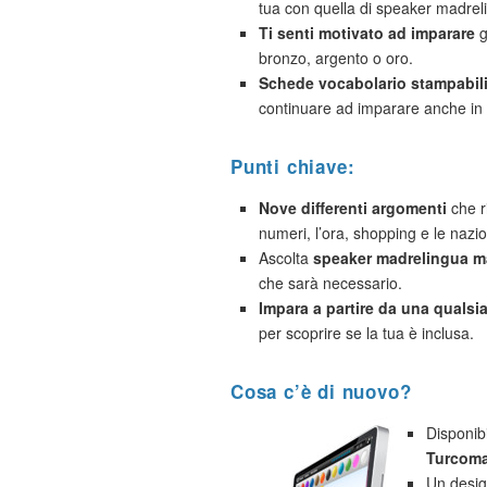
tua con quella di speaker madrel
Ti senti motivato ad imparare
g
bronzo, argento o oro.
Schede vocabolario stampabil
continuare ad imparare anche in 
Punti chiave:
Nove differenti argomenti
che ri
numeri, l’ora, shopping e le nazio
Ascolta
speaker madrelingua ma
che sarà necessario.
Impara a partire da una qualsias
per scoprire se la tua è inclusa.
Cosa c’è di nuovo?
Disponib
Turcom
Un desig