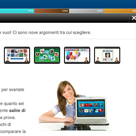
e vuoi! Ci sono nove argomenti tra cui scegliere.
e
per svariate
re quanto sei
mente
salire di
la prova.
chi di
**comparare la