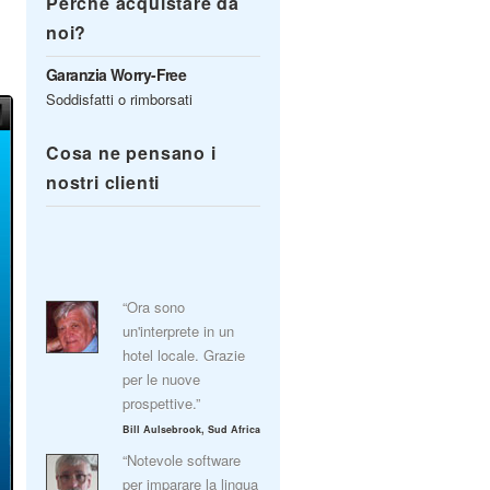
Perché acquistare da
noi?
Garanzia Worry-Free
Soddisfatti o rimborsati
Cosa ne pensano i
nostri clienti
“Ora sono
un'interprete in un
hotel locale. Grazie
per le nuove
prospettive.”
Bill Aulsebrook, Sud Africa
“Notevole software
per imparare la lingua