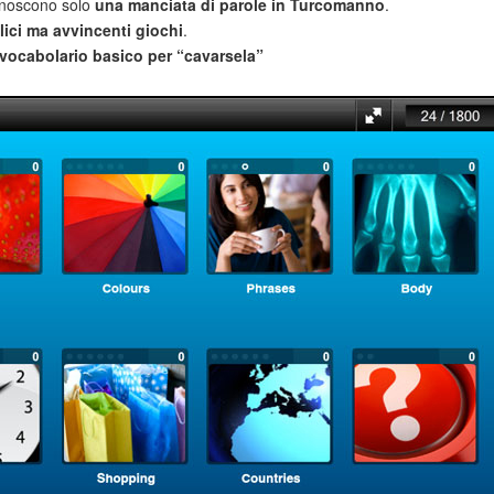
noscono solo
una manciata di parole in Turcomanno
.
ici ma avvincenti giochi
.
vocabolario basico per “cavarsela”