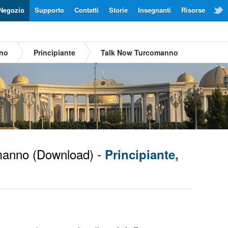
Negozio
Supporto
Contatti
Storie
Insegnanti
Risorse
nno
Principiante
Talk Now Turcomanno
manno
(Download) -
Principiante,