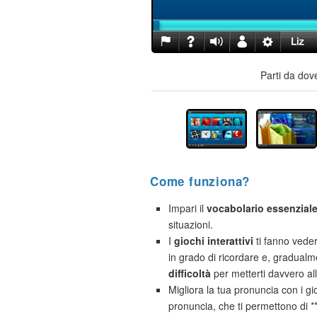
Parti da dov
Come funziona?
Impari il
vocabolario essenzial
situazioni.
I
giochi interattivi
ti fanno vede
in grado di ricordare e, gradual
difficoltà
per metterti davvero al
Migliora la tua pronuncia con i gio
pronuncia, che ti permettono di 