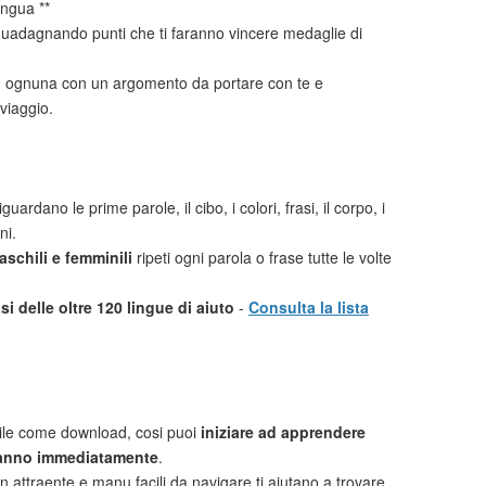
ingua **
uadagnando punti che ti faranno vincere medaglie di
i
ognuna con un argomento da portare con te e
viaggio.
guardano le prime parole, il cibo, i colori, frasi, il corpo, i
ni.
schili e femminili
ripeti ogni parola o frase tutte le volte
i delle oltre 120 lingue di aiuto
-
Consulta la lista
ile come download, cosi puoi
iniziare ad apprendere
anno immediatamente
.
n attraente e manu facili da navigare ti aiutano a trovare