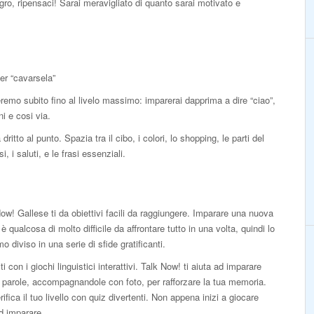
igro, ripensaci! Sarai meravigliato di quanto sarai motivato e
er “cavarsela”
teremo subito fino al livelo massimo: imparerai dapprima a dire “ciao”,
i e cosi via.
itto al punto. Spazia tra il cibo, i colori, lo shopping, le parti del
, i saluti, e le frasi essenziali.
ow! Gallese ti da obiettivi facili da raggiungere. Imparare una nuova
 è qualcosa di molto difficile da affrontare tutto in una volta, quindi lo
o diviso in una serie di sfide gratificanti.
iti con i giochi linguistici interattivi. Talk Now! ti aiuta ad imparare
parole, accompagnandole con foto, per rafforzare la tua memoria.
rifica il tuo livello con quiz divertenti. Non appena inizi a giocare
ad imparare.