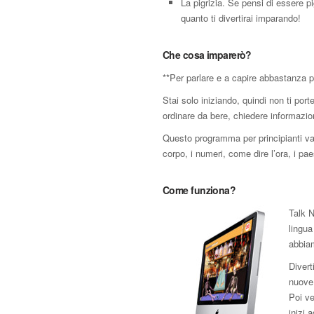
La pigrizia. Se pensi di essere p
quanto ti divertirai imparando!
Che cosa imparerò?
**Per parlare e a capire abbastanza p
Stai solo iniziando, quindi non ti por
ordinare da bere, chiedere informazion
Questo programma per principianti va dr
corpo, i numeri, come dire l’ora, i paesi
Come funziona?
Talk N
lingua
abbiam
Divert
nuove 
Poi ve
inizi 