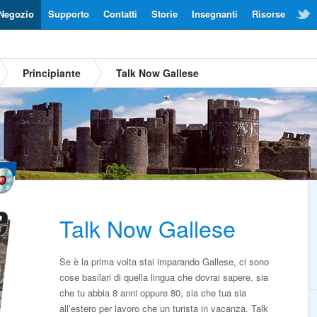
Negozio
Supporto
Contatti
Storie
Insegnanti
Risorse
Principiante
Talk Now Gallese
Talk Now Gallese
Se è la prima volta stai imparando Gallese, ci sono
cose basilari di quella lingua che dovrai sapere, sia
che tu abbia 8 anni oppure 80, sia che tua sia
all’estero per lavoro che un turista in vacanza. Talk