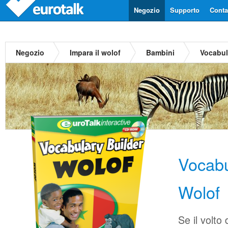
Negozio
Supporto
Contat
Negozio
Impara il wolof
Bambini
Vocabul
Vocabu
Wolof
Se il volto