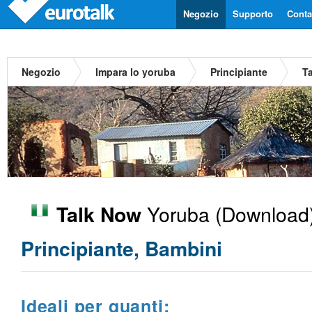
Negozio
Supporto
Contat
Negozio
Impara lo yoruba
Principiante
T
Yoruba
(Download)
Talk Now
Principiante, Bambini
Ideali per quanti: