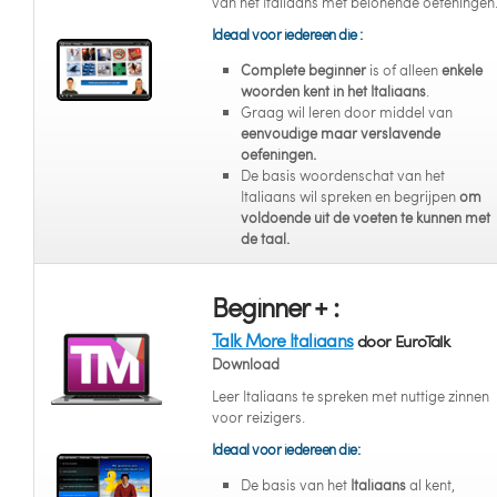
van het Italiaans met belonende oefeningen
Ideaal voor iedereen die :
Complete beginner
is of alleen
enkele
woorden kent in het Italiaans
.
Graag wil leren door middel van
eenvoudige maar verslavende
oefeningen.
De basis woordenschat van het
Italiaans wil spreken en begrijpen
om
voldoende uit de voeten te kunnen met
de taal.
Beginner + :
Talk More Italiaans
door EuroTalk
Download
Leer Italiaans te spreken met nuttige zinnen
voor reizigers.
Ideaal voor iedereen die:
De basis van het
Italiaans
al kent,