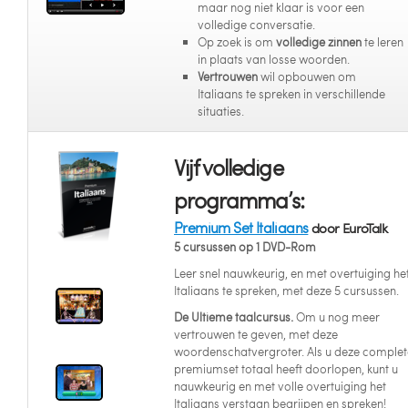
maar nog niet klaar is voor een
volledige conversatie.
Op zoek is om
volledige zinnen
te leren
in plaats van losse woorden.
Vertrouwen
wil opbouwen om
Italiaans te spreken in verschillende
situaties.
Vijf volledige
programma’s:
Premium Set Italiaans
door EuroTalk
5 cursussen op 1 DVD-Rom
Leer snel nauwkeurig, en met overtuiging he
Italiaans te spreken, met deze 5 cursussen.
De Ultieme taalcursus.
Om u nog meer
vertrouwen te geven, met deze
woordenschatvergroter. Als u deze complet
premiumset totaal heeft doorlopen, kunt u
nauwkeurig en met volle overtuiging het
Italiaans verstaan begrijpen en spreken!