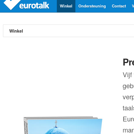
Winkel
Ondersteuning
Contact
V
Winkel
Pr
Vij
gebu
ver
taal
Eur
man