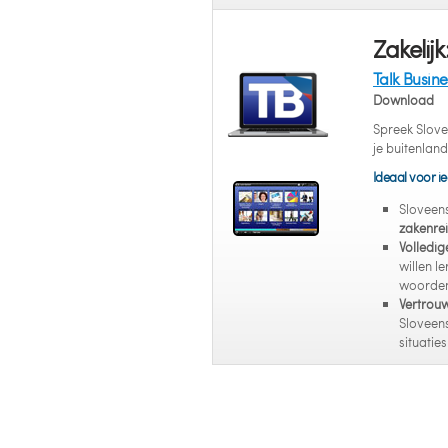
Zakelijk
Talk Busine
Download
Spreek Slove
je buitenland
Ideaal voor ie
Sloveen
zakenre
Volledig
willen l
woorden
Vertrou
Sloveens
situaties