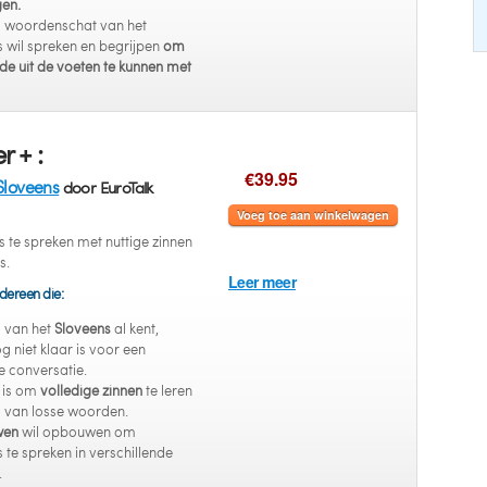
gen.
s woordenschat van het
 wil spreken en begrijpen
om
e uit de voeten te kunnen met
r + :
€39.95
Sloveens
door EuroTalk
Voeg toe aan winkelwagen
s te spreken met nuttige zinnen
s.
Leer meer
dereen die:
s van het
Sloveens
al kent,
 niet klaar is voor een
e conversatie.
 is om
volledige zinnen
te leren
s van losse woorden.
wen
wil opbouwen om
 te spreken in verschillende
.