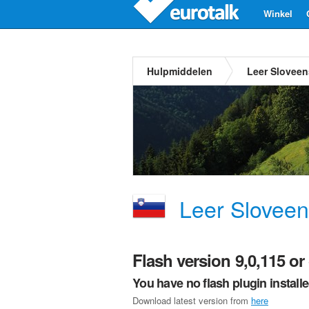
Winkel
Hulpmiddelen
Leer Sloveen
Leer Slovee
Flash version 9,0,115 or 
You have no flash plugin install
Download latest version from
here