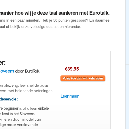
anier hoe wij je deze taal aanleren met Eurotalk.
eens in een paar minuten. Heb je 50 punten gescoord? En daarmee
aal of bekijk onze volledige cursussen hieronder.
r:
€39.95
loveens
door EuroTalk
Voeg toe aan winkelwagen
 plezierig: leer snel de basis
eens met belonende oefeningen.
Leer meer
dereen die :
e beginner
is of alleen
enkele
kent in het Sloveens
.
il leren door middel van
ige maar verslavende