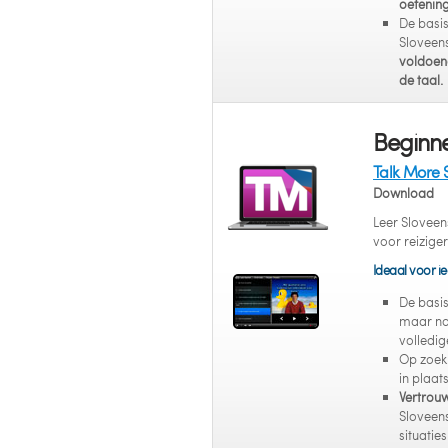
oefenin
De basi
Sloveens
voldoend
de taal.
Beginne
Talk More 
Download
Leer Sloveen
voor reiziger
Ideaal voor ie
De basi
maar nog
volledig
Op zoek
in plaat
Vertrou
Sloveens
situaties