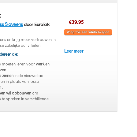
:
€39.95
ss Sloveens
door EuroTalk
Voeg toe aan winkelwagen
ens en krijg meer vertrouwen in
se zakelijke activiteiten.
Leer meer
dereen die:
s moeten leren voor
werk
en
izen
.
e zinnen
in de nieuwe taal
eren in plaats van losse
 .
wen wil opbouwen
om
 te spreken in verschillende
.