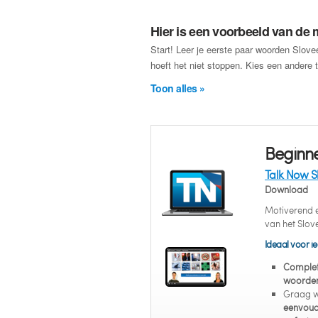
Hier is een voorbeeld van de m
Start! Leer je eerste paar woorden Slov
hoeft het niet stoppen. Kies een andere t
Toon alles »
Beginne
Talk Now S
Download
Motiverend en
van het Slov
Ideaal voor ie
Complet
woorden 
Graag w
eenvoud