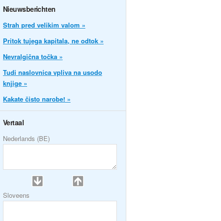
Nieuwsberichten
Strah pred velikim valom »
Pritok tujega kapitala, ne odtok »
Nevralgična točka »
Tudi naslovnica vpliva na usodo
knjige »
Kakate čisto narobe! »
Vertaal
Nederlands (BE)
Sloveens