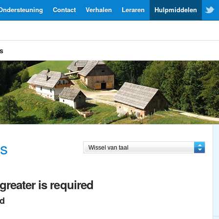
Ondersteuning
Contact
Verhalen
Leraren
Hulpmiddelen
s
ns
greater is required
ed