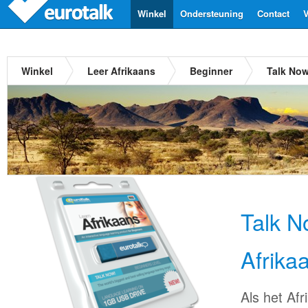
Winkel
Ondersteuning
Contact
V
Winkel
Leer Afrikaans
Beginner
Talk Now
Talk N
Afrika
Als het Afr