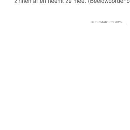
zinnen af en neemt ze mee. (Beeldwoordenb
© EuroTalk Ltd 2026
|