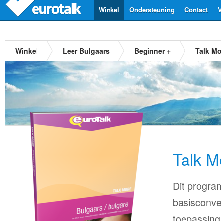
Winkel
Ondersteuning
Contact
V
Winkel
Leer Bulgaars
Beginner +
Talk Mo
Talk M
Dit progra
basisconve
toepassing 