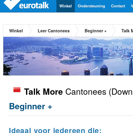
Winkel
Ondersteuning
Contact
V
Winkel
Leer Cantonees
Beginner +
Talk 
Cantonees
(Downl
Talk More
Beginner +
Ideaal voor iedereen die: