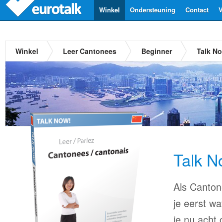
Winkel
Ondersteuning
Contact
V
Winkel
Leer Cantonees
Beginner
Talk N
Talk 
Als Cantone
je eerst wa
je nu acht 