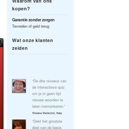
Waarom van ons
kopen?
Garantie zonder zorgen
Tevreden of geld terug
Wat onze klanten
zeiden
“De drie niveaus van
de interactieve quiz
om je in geen tijd
nieuwe woorden te
laten memoriseren.”
Viviana Venturini, Italy
“Dekt het grootste
deel van de basis