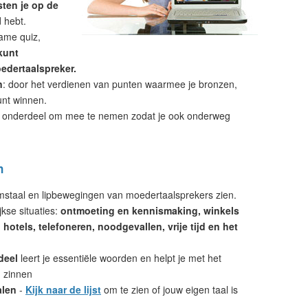
sten je op de
d hebt.
ame quiz,
kunt
edertaalspreker.
n
: door het verdienen van punten waarmee je bronzen,
unt winnen.
 onderdeel om mee te nemen zodat je ook onderweg
n
amstaal en lipbewegingen van moedertaalsprekers zien.
kse situaties:
ontmoeting en kennismaking, winkels
hotels, telefoneren, noodgevallen, vrije tijd en het
deel
leert je essentiële woorden en helpt je met het
 zinnen
alen
-
Kijk naar de lijst
om te zien of jouw eigen taal is