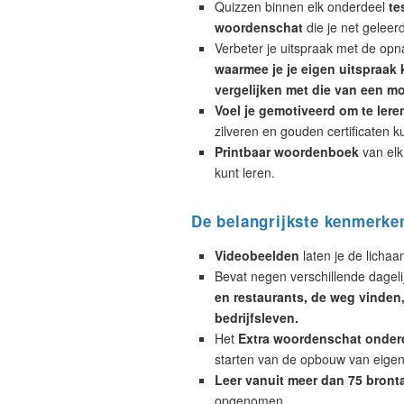
Quizzen binnen elk onderdeel
te
woordenschat
die je net geleer
Verbeter je uitspraak met de opn
waarmee je je eigen uitspraak 
vergelijken met die van een mo
Voel je gemotiveerd om te lere
zilveren en gouden certificaten k
Printbaar woordenboek
van elk
kunt leren.
De belangrijkste kenmerke
Videobeelden
laten je de licha
Bevat negen verschillende dagelij
en restaurants, de weg vinden, 
bedrijfsleven.
Het
Extra woordenschat onder
starten van de opbouw van eigen
Leer vanuit meer dan 75 bront
opgenomen.