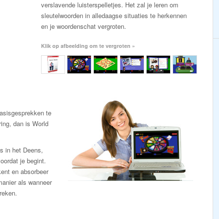
verslavende luisterspelletjes. Het zal je leren om
sleutelwoorden in alledaagse situaties te herkennen
en je woordenschat vergroten.
Klik op afbeelding om te vergroten »
asisgesprekken te
ring, dan is World
is in het Deens,
oordat je begint.
 kent en absorbeer
manier als wanneer
reken.