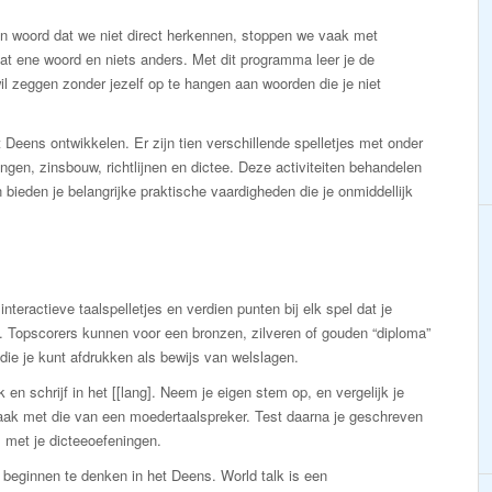
een woord dat we niet direct herkennen, stoppen we vaak met
dat ene woord en niets anders. Met dit programma leer je de
il zeggen zonder jezelf op te hangen aan woorden die je niet
 Deens ontwikkelen. Er zijn tien verschillende spelletjes met onder
ngen, zinsbouw, richtlijnen en dictee. Deze activiteiten behandelen
bieden je belangrijke praktische vaardigheden die je onmiddellijk
interactieve taalspelletjes en verdien punten bij elk spel dat je
. Topscorers kunnen voor een bronzen, zilveren of gouden “diploma”
die je kunt afdrukken als bewijs van welslagen.
 en schrijf in het [[lang]. Neem je eigen stem op, en vergelijk je
raak met die van een moedertaalspreker. Test daarna je geschreven
 met je dicteeoefeningen.
 beginnen te denken in het Deens. World talk is een