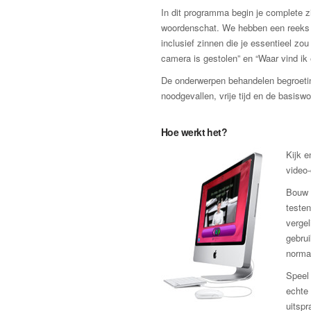
In dit programma begin je complete zi
woordenschat. We hebben een reeks zi
inclusief zinnen die je essentieel zo
camera is gestolen” en “Waar vind ik
De onderwerpen behandelen begroeting
noodgevallen, vrije tijd en de basis
Hoe werkt het?
Kijk e
video
Bouw v
testen
vergel
gebrui
norma
Speel 
echte 
uitspr