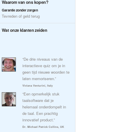
Waarom van ons kopen?
Garantie zonder zorgen
Tevreden of geld terug
Wat onze klanten zeiden
“De drie niveaus van de
interactieve quiz om je in
geen tijd nieuwe woorden te
laten memoriseren.”
Viviana Venturini, Italy
“Een opmerkelijk stuk
taalsoftware dat je
helemaal onderdompelt in
de taal. Een prachtig
innovatief product.”
Dr. Michael Patrick Collins, UK