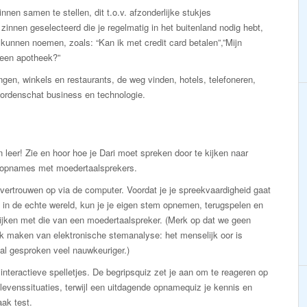
nnen samen te stellen, dit t.o.v. afzonderlijke stukjes
nnen geselecteerd die je regelmatig in het buitenland nodig hebt,
u kunnen noemen, zoals: “Kan ik met credit card betalen”,”Mijn
 een apotheek?”
en, winkels en restaurants, de weg vinden, hotels, telefoneren,
woordenschat business en technologie.
n leer! Zie en hoor hoe je Dari moet spreken door te kijken naar
-opnames met moedertaalsprekers.
ertrouwen op via de computer. Voordat je je spreekvaardigheid gaat
 in de echte wereld, kun je je eigen stem opnemen, terugspelen en
ijken met die van een moedertaalspreker. (Merk op dat we geen
k maken van elektronische stemanalyse: het menselijk oor is
al gesproken veel nauwkeuriger.)
interactieve spelletjes. De begripsquiz zet je aan om te reageren op
levenssituaties, terwijl een uitdagende opnamequiz je kennis en
aak test.