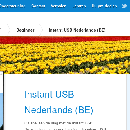
Ondersteuning
Contact
Verhalen
Leraren
Hulpmiddelen
)
Beginner
Instant USB Nederlands (BE)
Instant USB
Nederlands (BE)
Ga snel aan de slag met de Instant USB!
Deze taalcursus op een handige, draagbare USB-