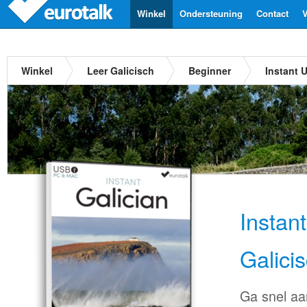
Winkel
Ondersteuning
Contact
V
Winkel
Leer Galicisch
Beginner
Instant 
Instan
Galici
Ga snel aa