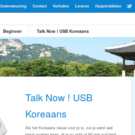
Ondersteuning
Contact
Verhalen
Leraren
Hulpmiddelen
Beginner
Talk Now ! USB Koreaans
Talk Now ! USB
Koreaans
Als het Koreaans nieuw voor je is, zul je eerst wat
basis moeten leren, of je nu acht of 80 jaar oud bent,