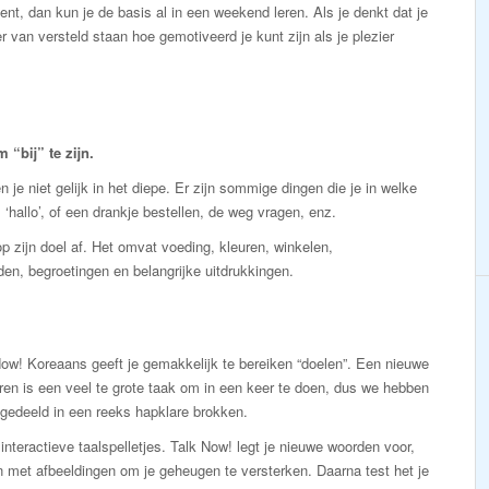
ent, dan kun je de basis al in een weekend leren. Als je denkt dat je
r van versteld staan hoe gemotiveerd je kunt zijn als je plezier
“bij” te zijn.
 je niet gelijk in het diepe. Er zijn sommige dingen die je in welke
 ‘hallo’, of een drankje bestellen, de weg vragen, enz.
p zijn doel af. Het omvat voeding, kleuren, winkelen,
den, begroetingen en belangrijke uitdrukkingen.
ow! Koreaans geeft je gemakkelijk te bereiken “doelen”. Een nieuwe
eren is een veel te grote taak om in een keer te doen, dus we hebben
gedeeld in een reeks hapklare brokken.
interactieve taalspelletjes. Talk Now! legt je nieuwe woorden voor,
 met afbeeldingen om je geheugen te versterken. Daarna test het je