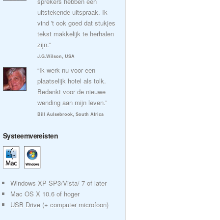
sprekers hebben een
uitstekende uitspraak. Ik
vind 't ook goed dat stukjes
tekst makkelijk te herhalen
zijn.”
J.G.Wilson, USA
“Ik werk nu voor een
plaatselijk hotel als tolk.
Bedankt voor de nieuwe
wending aan mijn leven.”
Bill Aulsebrook, South Africa
Systeemvereisten
Windows XP SP3/Vista/ 7 of later
Mac OS X 10.6 of hoger
USB Drive (+ computer microfoon)