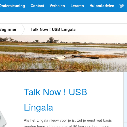
Ondersteuning
Contact
Verhalen
Leraren
Hulpmiddelen
Beginner
Talk Now ! USB Lingala
Talk Now ! USB
Lingala
Als het Lingala nieuw voor je is, zul je eerst wat basis
moeten leren, of je nu acht of 80 jaar oud bent, voor