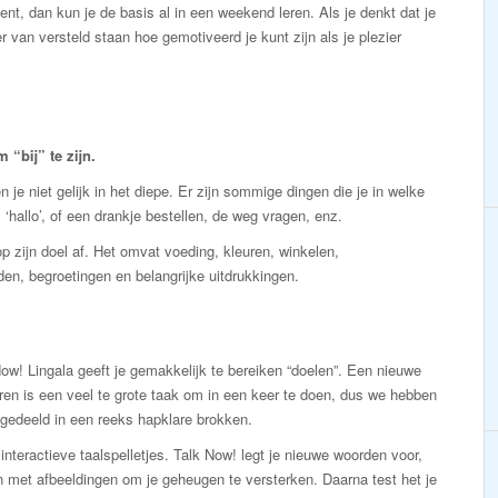
ent, dan kun je de basis al in een weekend leren. Als je denkt dat je
r van versteld staan hoe gemotiveerd je kunt zijn als je plezier
“bij” te zijn.
 je niet gelijk in het diepe. Er zijn sommige dingen die je in welke
 ‘hallo’, of een drankje bestellen, de weg vragen, enz.
p zijn doel af. Het omvat voeding, kleuren, winkelen,
den, begroetingen en belangrijke uitdrukkingen.
ow! Lingala geeft je gemakkelijk te bereiken “doelen”. Een nieuwe
eren is een veel te grote taak om in een keer te doen, dus we hebben
gedeeld in een reeks hapklare brokken.
interactieve taalspelletjes. Talk Now! legt je nieuwe woorden voor,
 met afbeeldingen om je geheugen te versterken. Daarna test het je