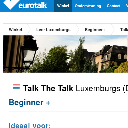
Winkel
Ondersteuning
Contact
V
Winkel
Leer Luxemburgs
Beginner +
Tal
Luxemburgs
(
Talk The Talk
Beginner +
Ideaal voor: