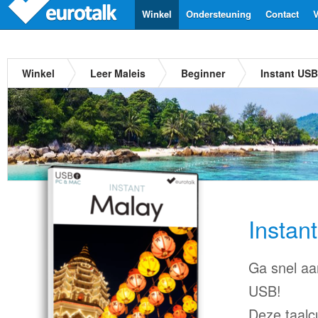
Winkel
Ondersteuning
Contact
V
Winkel
Leer Maleis
Beginner
Instant USB
Instan
Ga snel aa
USB!
Deze taalc