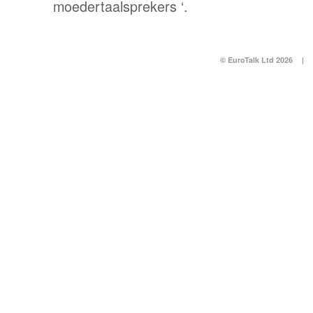
moedertaalsprekers ‘.
© EuroTalk Ltd 2026
|