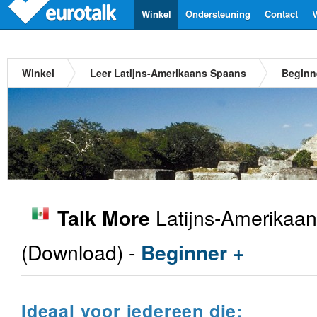
Winkel
Ondersteuning
Contact
V
Winkel
Leer Latijns-Amerikaans Spaans
Beginn
Latijns-Amerikaa
Talk More
(Download) -
Beginner +
Ideaal voor iedereen die: