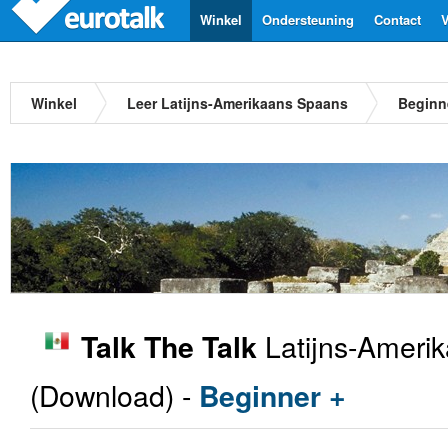
Winkel
Ondersteuning
Contact
V
Winkel
Leer Latijns-Amerikaans Spaans
Beginn
Latijns-Ameri
Talk The Talk
(Download) -
Beginner +