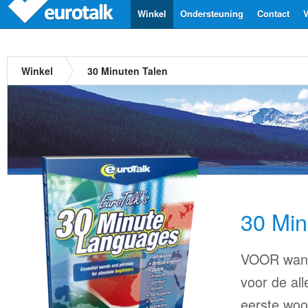
Winkel
Ondersteuning
Contact
V
Winkel
30 Minuten Talen
30 Min
VOOR wanne
voor de all
eerste woor