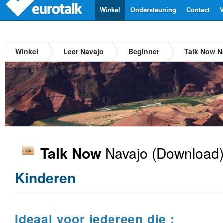
Winkel
Ondersteuning
Contact
V
Winkel
Leer Navajo
Beginner
Talk Now N
Navajo
(Download)
Talk Now
Kinderen
Ideaal voor iedereen die :