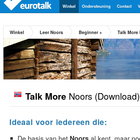
Winkel
Ondersteuning
Contact
V
Winkel
Leer Noors
Beginner +
Talk More
Noors
(Download)
Talk More
Ideaal voor iedereen die:
De basis van het
Noors
al kent, maar nog