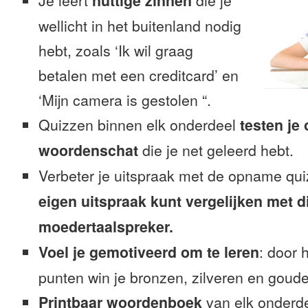
Je leert
nuttige zinnen
die je
wellicht in het buitenland nodig
hebt, zoals ‘Ik wil graag
betalen met een creditcard’ en
‘Mijn camera is gestolen “.
Quizzen binnen elk onderdeel
testen je
woordenschat
die je net geleerd hebt.
Verbeter je uitspraak met de opname qu
eigen uitspraak kunt vergelijken met d
moedertaalspreker.
Voel je gemotiveerd om te leren
: door 
punten win je bronzen, zilveren en gouden
Printbaar woordenboek
van elk onderd