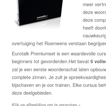
meer vertr
deze woord
deze compl
heeft door
nauwkeurig
overtuiging het Roemeens verstaan begrijpe
Eurotalk Premiumset is een waardevolle curs
beginners tot gevorderden.Het bevat
5 voll
zal je een eerste woordenschat laten opbou
complete zinnen. Je zult je spreekvaardighei
bijschaven en je oor trainen. Elke cursus be
deze deelgebieden.
Klik op afbeelding om te vergroten »