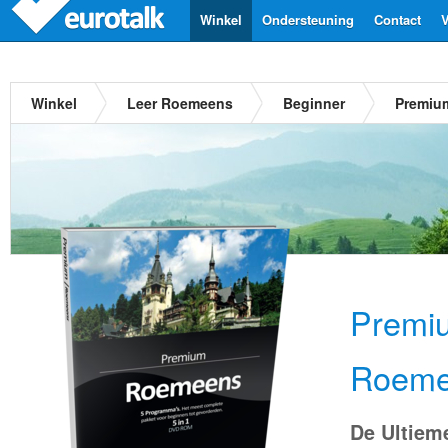
Winkel
Ondersteuning
Contact
V
Winkel
Leer Roemeens
Beginner
Premiu
Premi
Roeme
De Ultiem