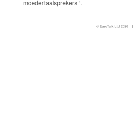
moedertaalsprekers ‘.
© EuroTalk Ltd 2026
|