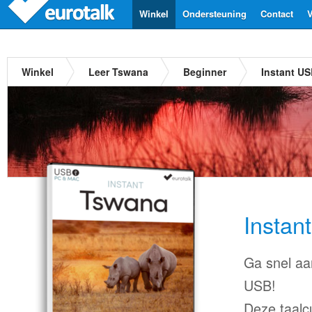
Winkel
Ondersteuning
Contact
V
Winkel
Leer Tswana
Beginner
Instant U
Instan
Ga snel aa
USB!
Deze taalc