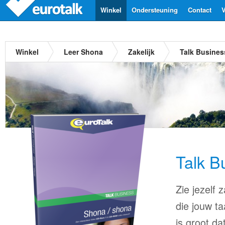
Winkel
Ondersteuning
Contact
V
Winkel
Leer Shona
Zakelijk
Talk Busine
Talk B
Zie jezelf
die jouw ta
is groot d