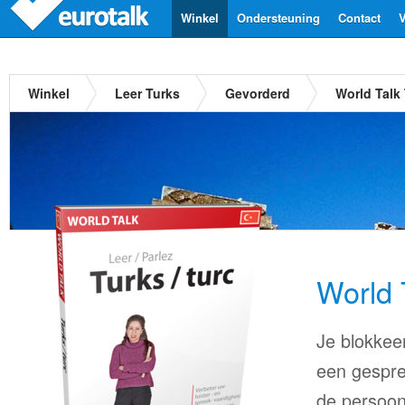
Winkel
Ondersteuning
Contact
V
Winkel
Leer Turks
Gevorderd
World Talk
World 
Je blokkee
een gespre
de persoon