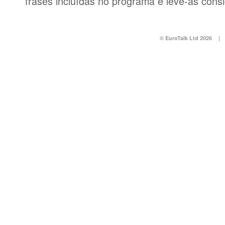
frases incluídas no programa e leve-as consi
© EuroTalk Ltd 2026
|