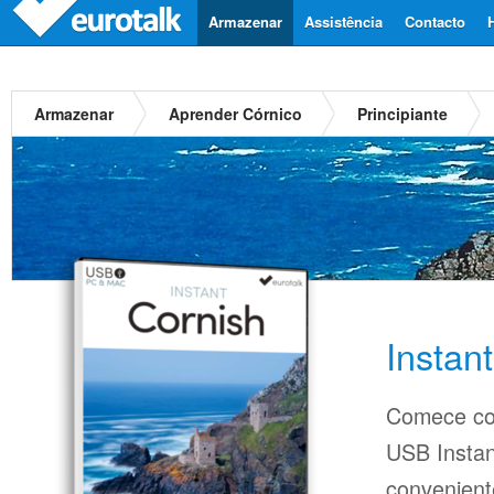
Armazenar
Assistência
Contacto
Armazenar
Aprender Córnico
Principiante
Instan
Comece co
USB Insta
conveniente