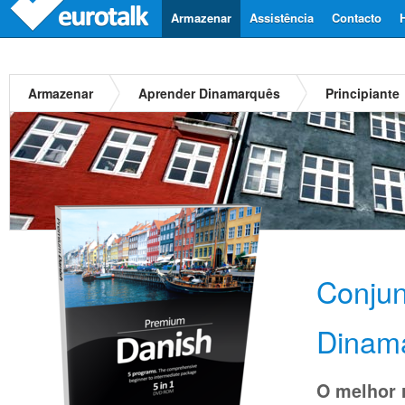
Armazenar
Assistência
Contacto
Armazenar
Aprender Dinamarquês
Principiante
Conju
Dinam
O melhor 