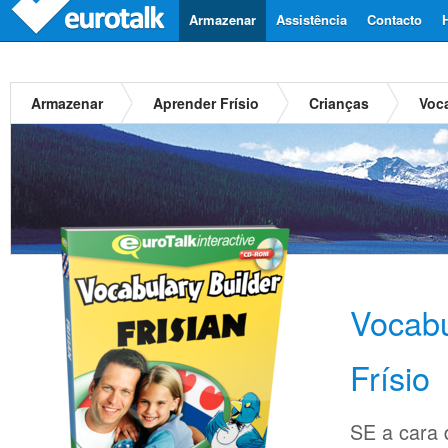
Armazenar
Assistência
Contacto
Armazenar
Aprender Frísio
Crianças
Voca
Vocabu
Frísio
SE a cara d