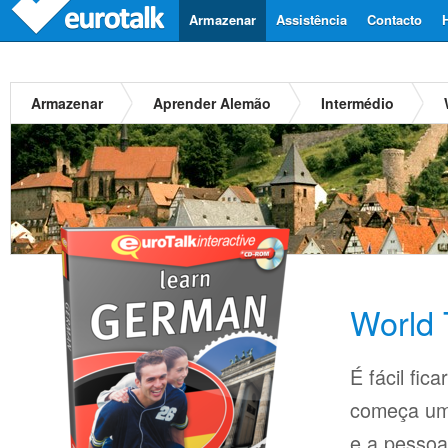
Armazenar
Assistência
Contacto
Armazenar
Aprender Alemão
Intermédio
World 
É fácil fi
começa um
e a pessoa