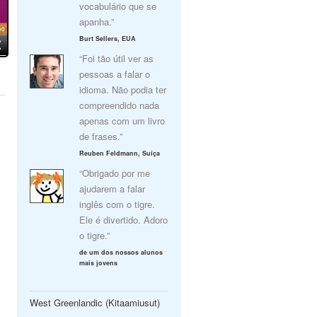
vocabulário que se
apanha.”
Burt Sellers, EUA
“Foi tão útil ver as
pessoas a falar o
idioma. Não podia ter
compreendido nada
apenas com um livro
de frases.”
Reuben Feldmann, Suíça
“Obrigado por me
ajudarem a falar
inglês com o tigre.
Ele é divertido. Adoro
o tigre.”
de um dos nossos alunos
mais jovens
West Greenlandic (Kitaamiusut)