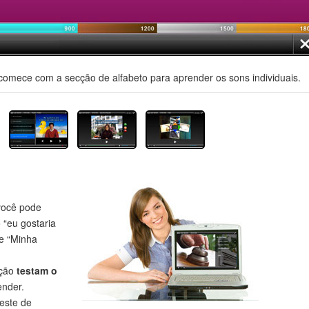
comece com a secção de alfabeto para aprender os sons individuais.
ocê pode
o “eu gostaria
 e “Minha
eção
testam o
nder.
este de