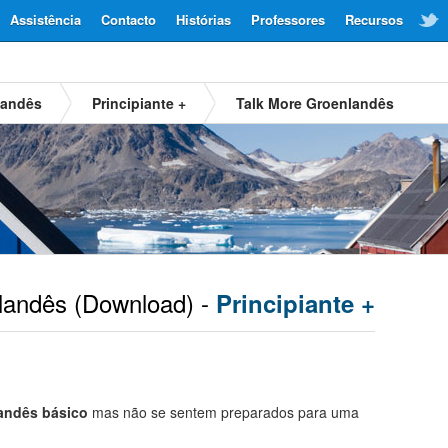
Assistência
Contacto
Histórias
Professores
Recursos
landês
Principiante +
Talk More Groenlandês
landês
(Download) -
Principiante +
andês básico
mas não se sentem preparados para uma